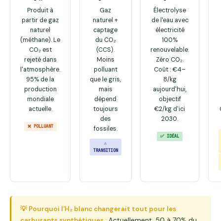
Produit à
Gaz
Électrolyse
partir de gaz
naturel +
de l'eau avec
naturel
captage
électricité
(méthane). Le
du CO₂
100%
CO₂ est
(CCS).
renouvelable.
rejeté dans
Moins
Zéro CO₂.
l'atmosphère.
polluant
Coût : €4–
95% de la
que le gris,
8/kg
production
mais
aujourd'hui,
mondiale
dépend
objectif
actuelle.
toujours
€2/kg d'ici
des
2030.
❌ POLLUANT
fossiles.
✅ IDÉAL
⚠
TRANSITION
💡 Pourquoi l'H₂ blanc changerait tout pour les
carburants synthétiques :
Actuellement, 50 à 70% du