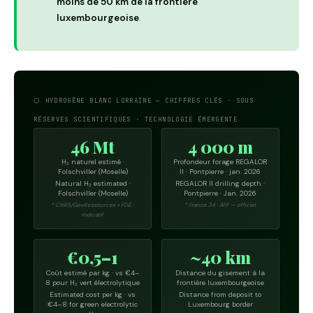
moins de 50 km de la frontière
luxembourgeoise
.
⚪ HYDROGÈNE BLANC LORRAINE — CHIFFRES CLÉS · SOUS
RÉSERVES SCIENTIFIQUES · TECHNOLOGIE ÉMERGENTE
46 Mt
4 000 m
H₂ naturel estimé ·
Profondeur forage REGALOR
Folschviller (Moselle)
II · Pontpierre · jan. 2026
Natural H₂ estimated ·
REGALOR II drilling depth ·
Folschviller (Moselle)
Pontpierre · Jan. 2026
* CNRS/GeoRessources + FDE ·
* France 24 · AFP — officiel
indicatif
€0,5–1
~40 km
Coût estimé par kg · vs €4–
Distance du gisement à la
8 pour H₂ vert électrolytique
frontière luxembourgeoise
Estimated cost per kg · vs
Distance from deposit to
€4–8 for green electrolytic
Luxembourg border