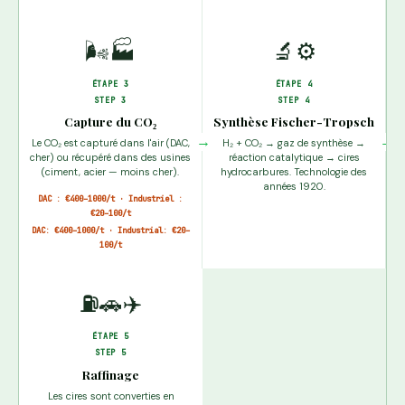
🌬️🏭
🔬⚙️
ÉTAPE 3
ÉTAPE 4
STEP 3
STEP 4
Capture du CO₂
Synthèse Fischer-Tropsch
→
→
Le CO₂ est capturé dans l'air (DAC,
H₂ + CO₂ → gaz de synthèse →
cher) ou récupéré dans des usines
réaction catalytique → cires
(ciment, acier — moins cher).
hydrocarbures. Technologie des
années 1920.
DAC : €400–1000/t · Industriel :
€20–100/t
DAC: €400–1000/t · Industrial: €20–
100/t
⛽🚗✈️
ÉTAPE 5
STEP 5
Raffinage
Les cires sont converties en