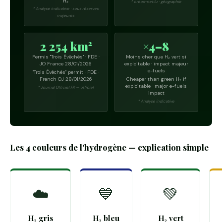
H₂
* creos-net.lu · géographie
* Analyse indicative · sous réserves
majeures
2 254 km²
×4–8
Permis "Trois Évêchés" · FDE ·
Moins cher que H₂ vert si
JO France 28/01/2026
exploitable · impact majeur
e-fuels
"Trois Évêchés" permit · FDE ·
French OJ 28/01/2026
Cheaper than green H₂ if
exploitable · major e-fuels
* Journal Officiel FR — officiel
impact
* Analyse indicative
Les 4 couleurs de l'hydrogène — explication simple
☁️
💙
💚
H₂ gris
H₂ bleu
H₂ vert