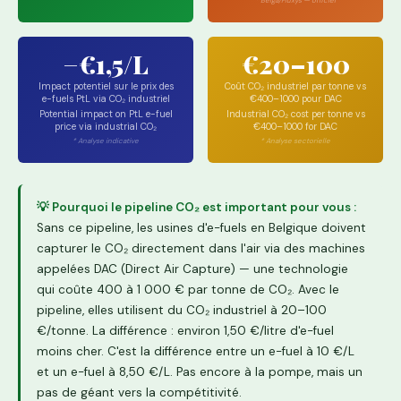
* Belga/Fluxys — officiel
−€1,5/L
€20–100
Impact potentiel sur le prix des
Coût CO₂ industriel par tonne vs
e-fuels PtL via CO₂ industriel
€400–1000 pour DAC
Potential impact on PtL e-fuel
Industrial CO₂ cost per tonne vs
price via industrial CO₂
€400–1000 for DAC
* Analyse indicative
* Analyse sectorielle
💡 Pourquoi le pipeline CO₂ est important pour vous :
Sans ce pipeline, les usines d'e-fuels en Belgique doivent
capturer le CO₂ directement dans l'air via des machines
appelées DAC (Direct Air Capture) — une technologie
qui coûte 400 à 1 000 € par tonne de CO₂. Avec le
pipeline, elles utilisent du CO₂ industriel à 20–100
€/tonne. La différence : environ 1,50 €/litre d'e-fuel
moins cher. C'est la différence entre un e-fuel à 10 €/L
et un e-fuel à 8,50 €/L. Pas encore à la pompe, mais un
pas de géant vers la compétitivité.