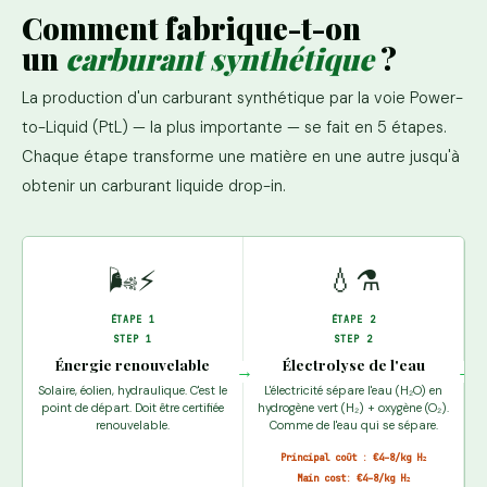
Comment fabrique-t-on
un
carburant synthétique
?
La production d'un carburant synthétique par la voie Power-
to-Liquid (PtL) — la plus importante — se fait en 5 étapes.
Chaque étape transforme une matière en une autre jusqu'à
obtenir un carburant liquide drop-in.
🌬️⚡
💧⚗️
ÉTAPE 1
ÉTAPE 2
STEP 1
STEP 2
Énergie renouvelable
Électrolyse de l'eau
→
→
Solaire, éolien, hydraulique. C'est le
L'électricité sépare l'eau (H₂O) en
point de départ. Doit être certifiée
hydrogène vert (H₂) + oxygène (O₂).
renouvelable.
Comme de l'eau qui se sépare.
Principal coût : €4–8/kg H₂
Main cost: €4–8/kg H₂