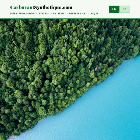
Carburant
Synthetique.com
FR
EN
GUIDE PÉDAGOGIQUE · E-FUELS · H₂ BLANC · PIPELINE CO₂ · FR/EN