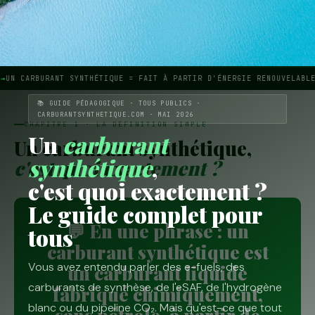
UN CARBURANT SYNTHÉTIQUE = FAIT À PARTIR D'ÉNERGIE RENOUVELABLE
📚 GUIDE PÉDAGOGIQUE · TOUS PUBLICS ·
CARBURANTSYNTHETIQUE.COM · MAI 2026
CHAPITRE 1 · LA DÉFINITION SIMPLE
Un
carburant
Un carburant synthétique,
synthétique
,
c'est quoi exactement ?
c'est quoi exactement ?
Le guide complet pour
💬 En une phrase : un
tous
carburant synthétique est
Vous avez entendu parler des e-fuels, des
un carburant liquide
carburants de synthèse, de l'eSAF, de l'hydrogène
fabriqué chimiquement,
blanc ou du pipeline CO₂. Mais qu'est-ce que tout