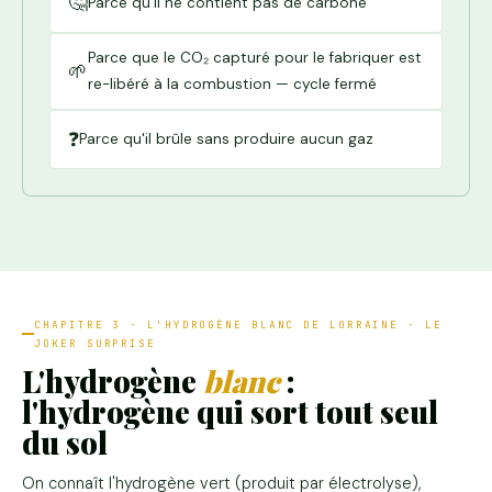
🤔
Parce qu'il ne contient pas de carbone
Parce que le CO₂ capturé pour le fabriquer est
🌱
re-libéré à la combustion — cycle fermé
❓
Parce qu'il brûle sans produire aucun gaz
CHAPITRE 3 · L'HYDROGÈNE BLANC DE LORRAINE · LE
JOKER SURPRISE
L'hydrogène
blanc
:
l'hydrogène qui sort tout seul
du sol
On connaît l'hydrogène vert (produit par électrolyse),