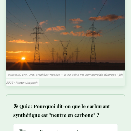
INERATEC ERA ONE, Frankfurt-Höchst — la 1re usine PtL commerciale d'Europe · juin
2025 · Photo: Unsplash
🎯 Quiz : Pourquoi dit-on que le carburant
synthétique est "neutre en carbone" ?