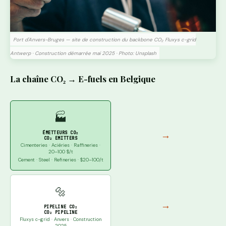
Port d'Anvers-Bruges — site de construction du backbone CO₂ Fluxys c-grid
Antwerp · Construction démarrée mai 2025 · Photo: Unsplash
La chaîne CO₂ → E-fuels en Belgique
🏭
→
ÉMETTEURS CO₂
CO₂ EMITTERS
Cimenteries · Aciéries · Raffineries ·
20–100 $/t
Cement · Steel · Refineries · $20–100/t
🔩
→
PIPELINE CO₂
CO₂ PIPELINE
Fluxys c-grid · Anvers · Construction