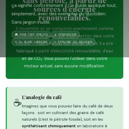
sans pétrole, à partir de
ça signifie concrètement ? Ce guide explique tout,
sources d'énergie
simplement, avec des exemples du quotidien.
renouvelables.
Sans jargon inutile.
Il ressemble et se comporte exactement comme
🎓 POUR TOUS PUBLICS
🔬 PÉDAGOGIQUE
l'essence ou le diesel que vous mettez dans votre
💡 H₂ BLANC LORRAINE
🔩 PIPELINE CO₂ BELGIQUE
voiture — mais il n'a pas été extrait du sol. Il a été
fabriqué
à partir d'électricité renouvelable, d'eau
et de CO₂. Vous pouvez l'utiliser dans votre
moteur actuel, sans aucune modification.
L'analogie du café
☕
Imaginez que vous pouvez faire du café de deux
façons : soit en cultivant des grains de café
naturels (c'est le pétrole fossile), soit en les
synthétisant chimiquement
en laboratoire à