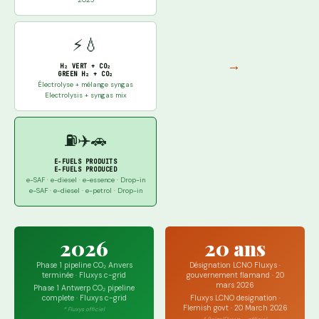
2025
⚡💧
→
H₂ VERT + CO₂
GREEN H₂ + CO₂
Électrolyse + mélange syngas
Electrolysis + syngas mix
⛽✈️🚗
E-FUELS PRODUITS
E-FUELS PRODUCED
e-SAF · e-diesel · e-essence · Drop-in
e-SAF · e-diesel · e-petrol · Drop-in
2026
20 ans
Phase 1 pipeline CO₂ Anvers
Désignation LCNO Fluxys ·
terminée · Fluxys c-grid
gouvernement flamand · 20
mars 2026
Phase 1 Antwerp CO₂ pipeline
complete · Fluxys c-grid
Fluxys LCNO designation ·
Flemish govt · 20 March 2026
* Fluxys officiel